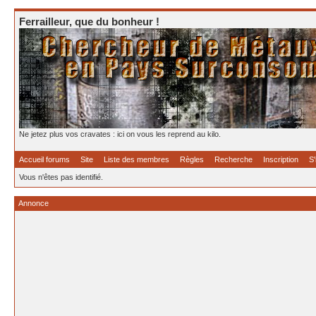
Ferrailleur, que du bonheur !
Ne jetez plus vos cravates : ici on vous les reprend au kilo.
Accueil forums
Site
Liste des membres
Règles
Recherche
Inscription
S'
Vous n'êtes pas identifié.
Annonce