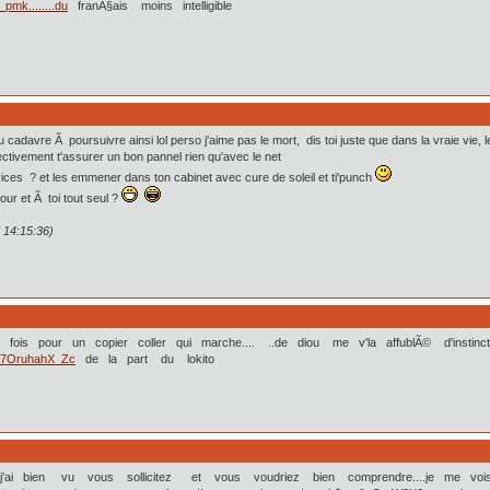
mk........du
franÃ§ais moins intelligible
cadavre Ã poursuivre ainsi lol perso j'aime pas le mort, dis toi juste que dans la vraie vie, l
ectivement t'assurer un bon pannel rien qu'avec le net
vices ? et les emmener dans ton cabinet avec cure de soleil et ti'punch
our et Ã toi tout seul ?
 14:15:36)
is fois pour un copier coller qui marche.... ..de diou me v'la affublÃ© d'instin
v=7OruhahX_Zc
de la part du lokito
si j'ai bien vu vous sollicitez et vous voudriez bien comprendre....je me vo