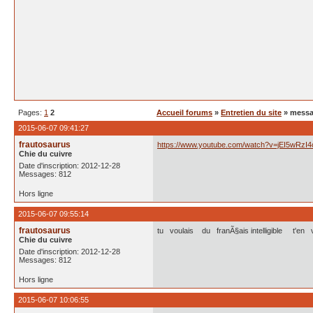
Pages:
1
2
Accueil forums
»
Entretien du site
» messa
2015-06-07 09:41:27
frautosaurus
https://www.youtube.com/watch?v=jEI5wRzI4
Chie du cuivre
Date d'inscription: 2012-12-28
Messages: 812
Hors ligne
2015-06-07 09:55:14
frautosaurus
tu voulais du franÃ§ais intelligible t'
Chie du cuivre
Date d'inscription: 2012-12-28
Messages: 812
Hors ligne
2015-06-07 10:06:55