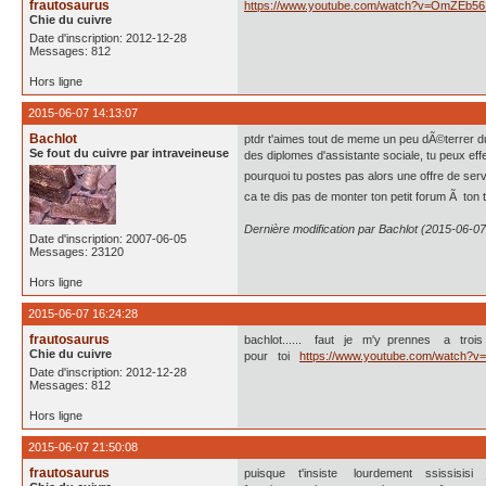
frautosaurus
https://www.youtube.com/watch?v=OmZEb56_p
Chie du cuivre
Date d'inscription: 2012-12-28
Messages: 812
Hors ligne
2015-06-07 14:13:07
Bachlot
ptdr t'aimes tout de meme un peu dÃ©terrer du 
Se fout du cuivre par intraveineuse
des diplomes d'assistante sociale, tu peux eff
pourquoi tu postes pas alors une offre de ser
ca te dis pas de monter ton petit forum Ã ton t
Dernière modification par Bachlot (2015-06-07
Date d'inscription: 2007-06-05
Messages: 23120
Hors ligne
2015-06-07 16:24:28
frautosaurus
bachlot...... faut je m'y prennes a tro
Chie du cuivre
pour toi
https://www.youtube.com/watch?
Date d'inscription: 2012-12-28
Messages: 812
Hors ligne
2015-06-07 21:50:08
frautosaurus
puisque t'insiste lourdement ssissisi