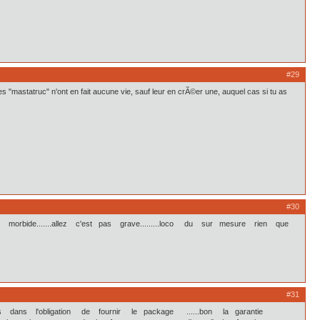
#29
es "mastatruc" n'ont en fait aucune vie, sauf leur en crÃ©er une, auquel cas si tu as
#30
ct morbide.......allez c'est pas grave.........loco du sur mesure rien que
#31
is dans l'obligation de fournir le package ......bon la garantie