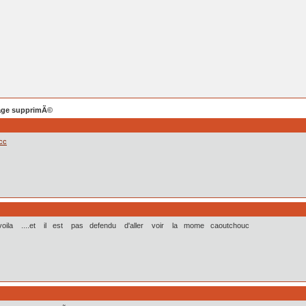
ge supprimÃ©
cc
en voila ....et il est pas defendu d'aller voir la mome caoutchouc