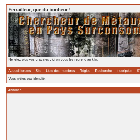
Ferrailleur, que du bonheur !
Ne jetez plus vos cravates : ici on vous les reprend au kilo.
Accueil forums
Site
Liste des membres
Règles
Recherche
Inscription
S'
Vous n'êtes pas identifié.
Annonce