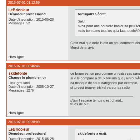
2015-07-01 01:12:59
LeBricoleur
Dénudeur professionel
tortuga09 a écrit:
Date d'inscription: 2015-06-28
Salut
Messages: 52
avoir pour une nouvelle banier sa peu Ãª
mais bon dans tout les qu'a faut touchÃ©
C'est vrai que celle la est un peu comment dir
Merci de tn avis
Hors ligne
2015-07-01 06:46:46
skidefonte
ce forum est un peu comme un vaisseau sans 
Change le plomb en or
si je le compare a deux forums que j ai trouvÃ©
Lieu: greuland
ca manque de sous categories par exemple..
Date d'inscription: 2008-10-27
si tu veut trouver triskel va sur sa radio
Messages: 1276
p'tain l espace temps c est chaud..
trucs de ouf..
Hors ligne
2015-07-01 09:38:09
LeBricoleur
Dénudeur professionel
skidefonte a écrit:
Date d'inscription: 2015-06-28