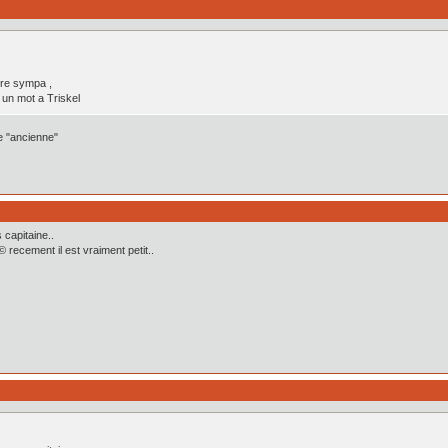
tre sympa ,
 un mot a Triskel
e "ancienne"
capitaine..
 recement il est vraiment petit..