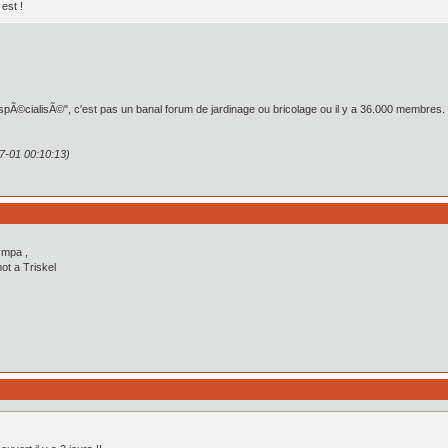
est !
"spÃ©cialisÃ©", c'est pas un banal forum de jardinage ou bricolage ou il y a 36.000 membres. La
7-01 00:10:13)
ympa ,
ot a Triskel