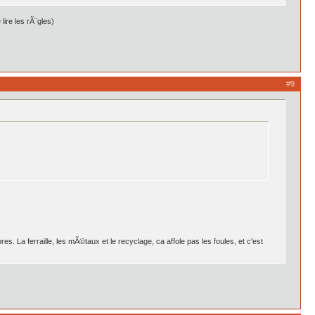
lire les rÃ¨gles)
#9
s. La ferraille, les mÃ©taux et le recyclage, ca affole pas les foules, et c'est