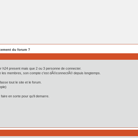
cement du forum ?
eur h24 present mais que 2 ou 3 personne de connecter.
 les membres, son compte c'est dÃ©connectÃ© depuis longtemps.
asse tout le site et le forum.
ple)
 faire en sorte pour qu'il demarre.