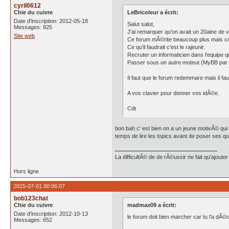
cyril0612
Chie du cuivre
LeBricoleur a écrit:
Date d'inscription: 2012-05-18
Salut salut,
Messages: 825
J'ai remarquer qu'on avait un 20aine de 
Site web
Ce forum mÃ©rite beaucoup plus mais 
Ce qu'il faudrait c'est le rajeunir.
Recruter un informaticien dans l'equipe qu'
Passer sous un autre moteut (MyBB par
Il faut que le forum redemmare mais il faut
A vos clavier pour donner vos idÃ©e.
Cdt
bon bah c' est bien on a un jeune motivÃ© qui 
temps de lire les topics avant de poser ses que
La difficultÃ© de de rÃ©ussir ne fait qu'ajout
Hors ligne
2015-07-01 00:06:07
bob123chat
Chie du cuivre
madmax09 a écrit:
Date d'inscription: 2012-10-13
le forum doit bien marcher car tu l'a dÃ©co
Messages: 652