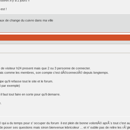
uvert il y a 2 jours !!
est !
aux de change du cuivre dans ma ville
e de visiteur h24 present mais que 2 ou 3 personne de connecter.
ais comme les membres, son compte c'est dÃ©connectÃ© depuis longtemps.
e qu'il refasse tout le site et le forum.
B par exemple)
l faut tout faire en sorte pour qu'il demarre.
.
 qui a du temps pour s' occuper du forum il est plein de bonne volontÃ© aprÃ¨s tout c'est auss
 de poser ses questions mais sinon bienvenue lebricoleur ... et n' oublie pas de relire les rÃ¨g