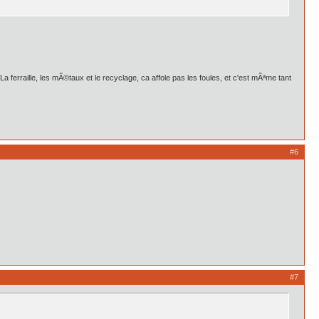
 ferraille, les mÃ©taux et le recyclage, ca affole pas les foules, et c'est mÃªme tant
#6
#7