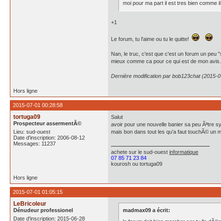
moi pour ma part il est tres bien comme il 
+1
Le forum, tu l'aime ou tu le quitte!
Nan, le truc, c'est que c'est un forum un peu 
mieux comme ca pour ce qui est de mon avis.
Dernière modification par bob123chat (2015-0
Hors ligne
2015-07-01 00:28:58
tortuga09
Salut
Prospecteur assermentÃ©
avoir pour une nouvelle banier sa peu Ãªtre s
Lieu: sud-ouest
mais bon dans tout les qu'a faut touchÃ© un m
Date d'inscription: 2006-08-12
Messages: 11237
achete
sur le sud-ouest
informatique
07 85 71 23 84
kourosh ou tortuga09
Hors ligne
2015-07-01 01:05:15
LeBricoleur
Dénudeur professionel
madmax09 a écrit:
Date d'inscription: 2015-06-28