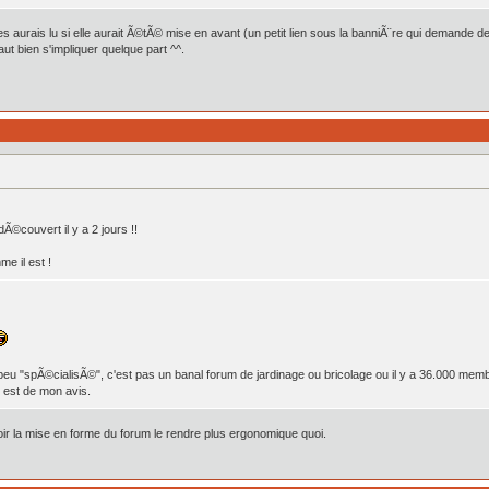
les aurais lu si elle aurait Ã©tÃ© mise en avant (un petit lien sous la banniÃ¨re qui demande de 
ut bien s'impliquer quelque part ^^.
dÃ©couvert il y a 2 jours !!
me il est !
peu "spÃ©cialisÃ©", c'est pas un banal forum de jardinage ou bricolage ou il y a 36.000 membre
est de mon avis.
evoir la mise en forme du forum le rendre plus ergonomique quoi.