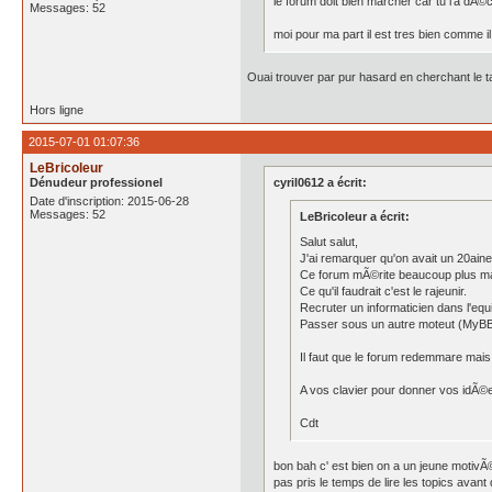
le forum doit bien marcher car tu l'a dÃ©co
Messages: 52
moi pour ma part il est tres bien comme il 
Ouai trouver par pur hasard en cherchant le t
Hors ligne
2015-07-01 01:07:36
LeBricoleur
Dénudeur professionel
cyril0612 a écrit:
Date d'inscription: 2015-06-28
Messages: 52
LeBricoleur a écrit:
Salut salut,
J'ai remarquer qu'on avait un 20ain
Ce forum mÃ©rite beaucoup plus m
Ce qu'il faudrait c'est le rajeunir.
Recruter un informaticien dans l'equip
Passer sous un autre moteut (MyB
Il faut que le forum redemmare mais i
A vos clavier pour donner vos idÃ©e
Cdt
bon bah c' est bien on a un jeune motivÃ©
pas pris le temps de lire les topics avant