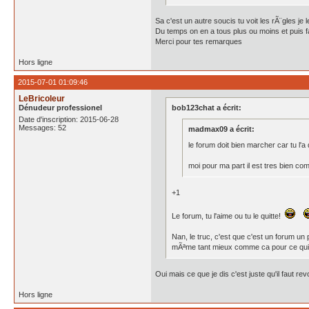
Sa c'est un autre soucis tu voit les rÃ¨gles je 
Du temps on en a tous plus ou moins et puis fa
Merci pour tes remarques
Hors ligne
2015-07-01 01:09:46
LeBricoleur
Dénudeur professionel
bob123chat a écrit:
Date d'inscription: 2015-06-28
Messages: 52
madmax09 a écrit:
le forum doit bien marcher car tu l'a 
moi pour ma part il est tres bien com
+1
Le forum, tu l'aime ou tu le quitte!
Nan, le truc, c'est que c'est un forum un 
mÃªme tant mieux comme ca pour ce qui 
Oui mais ce que je dis c'est juste qu'il faut r
Hors ligne