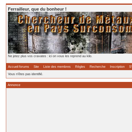
Ferrailleur, que du bonheur !
Ne jetez plus vos cravates : ici on vous les reprend au kilo.
Accueil forums
Site
Liste des membres
Règles
Recherche
Inscription
S'
Vous n'êtes pas identifié.
Annonce