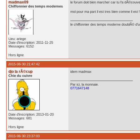
madmax09
le forum doit bien marcher car tu l'a dÃ©couvert
Chiffonnier des temps modernes
moi pour ma part il est tres bien comme il est !
le chiffonnier des temps moderne doublÃ© d'un 
Lieu: ariege
Date d'inscription: 2011-11-25
Messages: 6152
Hors ligne
2015-06-30 21:47:42
djo la rÃ©cup
idem madmax
Chie du cuivre
Par ici, la monnaie.
0771647148
Date d'inscription: 2013-01-20
Messages: 681
Hors ligne
2015-06-30 23:37:03