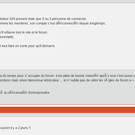
visiteur h24 present mais que 2 ou 3 personne de connecter.
comme les membres, son compte c'est dÃ©connectÃ© depuis longtemps.
il refasse tout le site et le forum.
 exemple)
 tout faire en sorte pour qu'il demarre.
a du temps pour s' occuper du forum il est plein de bonne volontÃ© aprÃ¨s tout c'est aussi ce q
stions mais sinon bienvenue lebricoleur ... et n' oublie pas de relire les rÃ¨gles du forum a +
er Ã la nÃ©cessitÃ© d'entreprendre
uvert il y a 2 jours !!