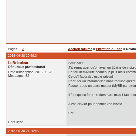
Pages:
1
2
Accueil forums
»
Entretien du site
» Relan
2015-06-30 20:59:34
LeBricoleur
Salut salut,
Dénudeur professionel
J'ai remarquer qu'on avait un 20aine de visit
Date d'inscription: 2015-06-28
Ce forum mÃ©rite beaucoup plus mais comme
Messages: 52
Ce qu'il faudrait c'est le rajeunir.
Recruter un informaticien dans l'equipe qu'il ref
Passer sous un autre moteut (MyBB par exem
Il faut que le forum redemmare mais il faut tout
A vos clavier pour donner vos idÃ©e.
Cdt
Hors ligne
2015-06-30 21:26:43