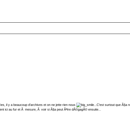
s, il y a beaucoup d'archives et on ne jette rien nous
...C'est surtout que Ã§a 
t ici au fur et Ã mesure, Ã voir si Ã§a peut Ãªtre dÃ©gagÃ© ensuite...