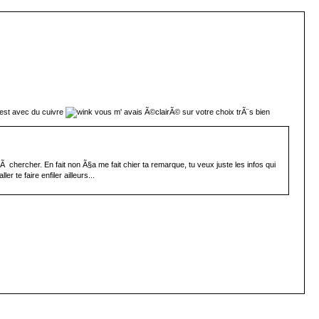
c' est avec du cuivre
vous m' avais Ã©clairÃ© sur votre choix trÃ¨s bien
chercher. En fait non Ã§a me fait chier ta remarque, tu veux juste les infos qui
 te faire enfiler ailleurs...