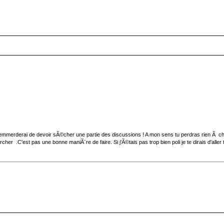
emmerderai de devoir sÃ©cher une partie des discussions ! A mon sens tu perdras rien Ã cherc
.C'est pas une bonne maniÃ¨re de faire. Si j'Ã©tais pas trop bien poli je te dirais d'aller te f