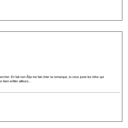
her. En fait non Ã§a me fait chier ta remarque, tu veux juste les infos qui
aire enfiler ailleurs...