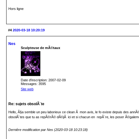
Hors ligne
#4
2020-03-18 10:20:19
Nes
Sculpteuse de mÃ©taux
Date d'inscription: 2007-02-09
Messages: 3595
Site web
Re: sujets obsolÃ¨te
Hello, Ã§a semble un peu laborieux ce clean Ã mon avis, le fo existe depuis des annÃ©e
obsolÃ¨tes que tu as repÃ©rÃ© dÃ©jÃ ici et si chacun en repÃ¨re, les poser Ã©galemen
Dernière modification par Nes (2020-03-18 10:23:18)