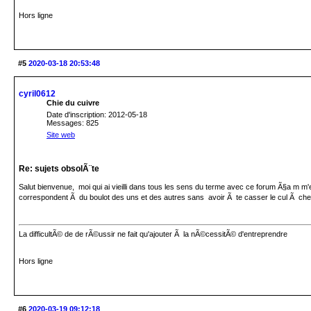
Hors ligne
#5
2020-03-18 20:53:48
cyril0612
Chie du cuivre
Date d'inscription: 2012-05-18
Messages: 825
Site web
Re: sujets obsolÃ¨te
Salut bienvenue, moi qui ai vieilli dans tous les sens du terme avec ce forum Ã§a m m'
correspondent Ã du boulot des uns et des autres sans avoir Ã te casser le cul Ã chercher 
La difficultÃ© de de rÃ©ussir ne fait qu'ajouter Ã la nÃ©cessitÃ© d'entreprendre
Hors ligne
#6
2020-03-19 09:12:18