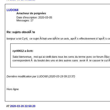
LUDO68
Arracheur de poignées
Date d'inscription: 2020-03-05
Messages: 17
Re: sujets obsolÃ¨te
bonjour a toi Cyril, ce sujet Ã©tait une idÃ©e un avis, aprÃ¨s effectivement d 'aprÃ¨s ce q
cyril0612 a écrit:
Salut bienvenue, moi qui ai vieilli dans tous les sens du terme avec ce forum Ã§a
correspondent Ã du boulot des uns et des autres sans avoir Ã te casser le cul Ã cher
Dernière modification par LUDO68 (2020-03-19 09:13:37)
Hors ligne
#7
2020-03-20 22:50:20