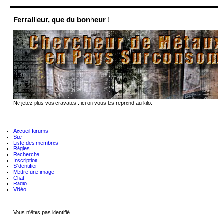
Ferrailleur, que du bonheur !
Ne jetez plus vos cravates : ici on vous les reprend au kilo.
Accueil forums
Site
Liste des membres
Règles
Recherche
Inscription
S'identifier
Mettre une image
Chat
Radio
Vidéo
Vous n'êtes pas identifié.