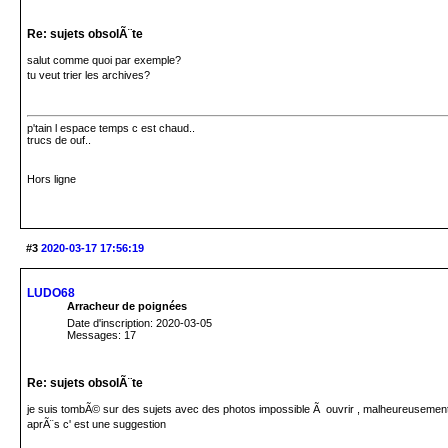
Re: sujets obsolÃ¨te
salut comme quoi par exemple?
tu veut trier les archives?
p'tain l espace temps c est chaud..
trucs de ouf..
Hors ligne
#3
2020-03-17 17:56:19
LUDO68
Arracheur de poignées
Date d'inscription: 2020-03-05
Messages: 17
Re: sujets obsolÃ¨te
je suis tombÃ© sur des sujets avec des photos impossible Ã ouvrir , malheureusement
aprÃ¨s c' est une suggestion