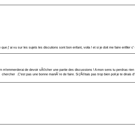
ue j' ai vu sur les sujets les discutions sont bon enfant, voila ! et si je doit me faire enfiler 
 m m'emmerderai de devoir sÃ©cher une partie des discussions ! A mon sens tu perdras rien Ã 
cher .C'est pas une bonne maniÃ¨re de faire. Si j'Ã©tais pas trop bien poli je te dirais d'aller