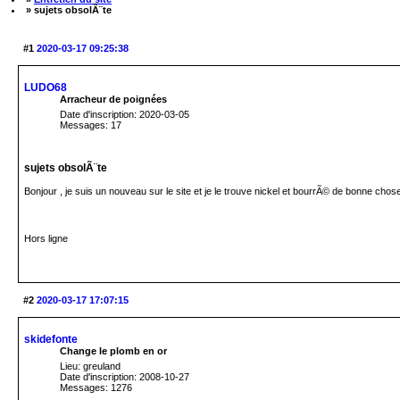
» sujets obsolÃ¨te
#1
2020-03-17 09:25:38
LUDO68
Arracheur de poignées
Date d'inscription: 2020-03-05
Messages: 17
sujets obsolÃ¨te
Bonjour , je suis un nouveau sur le site et je le trouve nickel et bourrÃ© de bonne chose
Hors ligne
#2
2020-03-17 17:07:15
skidefonte
Change le plomb en or
Lieu: greuland
Date d'inscription: 2008-10-27
Messages: 1276