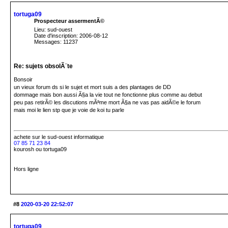
tortuga09
Prospecteur assermentÃ©
Lieu: sud-ouest
Date d'inscription: 2006-08-12
Messages: 11237
Re: sujets obsolÃ¨te
Bonsoir
un vieux forum ds si le sujet et mort suis a des plantages de DD
dommage mais bon aussi Ã§a la vie tout ne fonctionne plus comme au debut
peu pas retirÃ© les discutions mÃªme mort Ã§a ne vas pas aidÃ©e le forum
mais moi le lien stp que je voie de koi tu parle
achete
sur le sud-ouest
informatique
07 85 71 23 84
kourosh ou tortuga09
Hors ligne
#8
2020-03-20 22:52:07
tortuga09