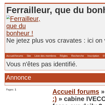
Ferrailleur, que du bon
Ne jetez plus vos cravates : ici on
Accueil forums
Site
Liste des membres
Règles
Recherche
Inscription
S'
Vous n'êtes pas identifié.
Annonce
Pages:
1
Accueil forums
:)
» cabine IVECO 