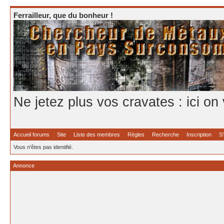
Ferrailleur, que du bonheur !
Ne jetez plus vos cravates : ici on
Accueil forums
Site
Liste des membres
Règles
Recherche
Inscription
S'
Vous n'êtes pas identifié.
Annonce