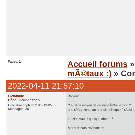
Pages:
1
Accueil forums
mÃ©taux :)
» Com
2022-04-11 21:57:10
C2laballe
Bonjour.
Dépouilleur de frigo
Date d'inscription: 2013-12-05
Y a t il un moyen de reconnaÃ®tre le zinc ?
Messages: 30
une rÃ©action a un produit chimique ? (Acide S
Le zinc vaut-il quelque chose ?
Merci de vos rÃ©ponses.