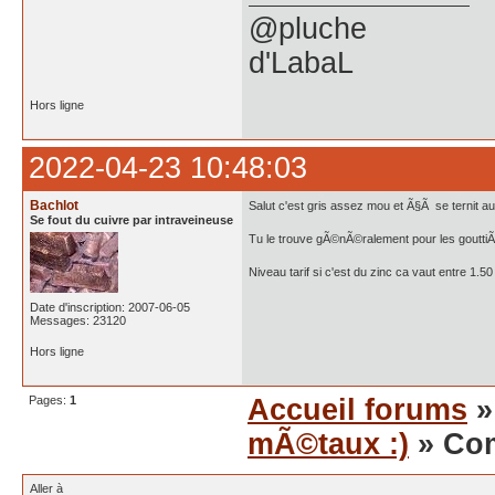
@pluche
d'LabaL
Hors ligne
2022-04-23 10:48:03
Bachlot
Salut c'est gris assez mou et Ã§Ã se ternit a
Se fout du cuivre par intraveineuse
Tu le trouve gÃ©nÃ©ralement pour les goutti
Niveau tarif si c'est du zinc ca vaut entre 1.5
Date d'inscription: 2007-06-05
Messages: 23120
Hors ligne
Pages:
1
Accueil forums
mÃ©taux :)
» Com
Aller à