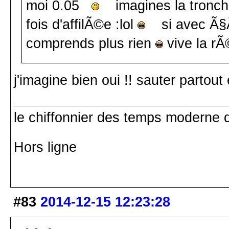
moi 0.05
imagines la tronche a
fois d'affilÃ©e :lol
si avec Ã§Ã 
comprends plus rien
vive la rÃ©
j'imagine bien oui !! sauter partout
le chiffonnier des temps moderne d
Hors ligne
#83
2014-12-15 12:23:28