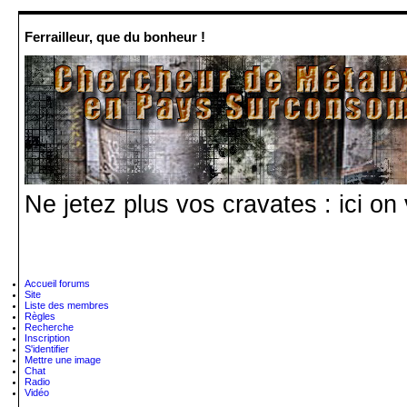
Ferrailleur, que du bonheur !
Ne jetez plus vos cravates : ici on
Accueil forums
Site
Liste des membres
Règles
Recherche
Inscription
S'identifier
Mettre une image
Chat
Radio
Vidéo