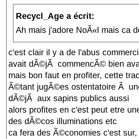
Recycl_Age a écrit:
Ah mais j'adore NoÃ«l mais ca dev
c'est clair il y a de l'abus comme
avait dÃ©jÃ commencÃ© bien ava
mais bon faut en profiter, cette tra
Ã©tant jugÃ©es ostentatoire Ã un
dÃ©jÃ aux sapins publics aussi
alors profites en c'est peut etre 
des dÃ©cos illuminations etc
ca fera des Ã©conomies c'est sur, 