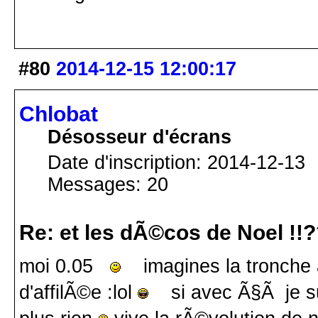
#80
2014-12-15 12:00:17
Chlobat
Désosseur d'écrans
Date d'inscription: 2014-12-13
Messages: 20
Re: et les dÃ©cos de Noel !!
moi 0.05
imagines la tronche a t
d'affilÃ©e :lol
si avec Ã§Ã je su