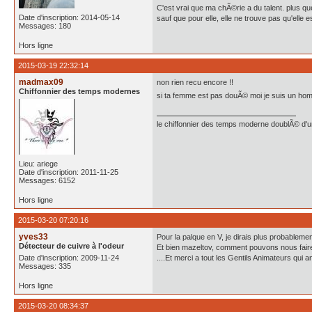
C'est vrai que ma chÃ©rie a du talent. plus q
Date d'inscription: 2014-05-14
sauf que pour elle, elle ne trouve pas qu'elle
Messages: 180
Hors ligne
2015-03-19 22:32:14
madmax09
non rien recu encore !!
Chiffonnier des temps modernes
si ta femme est pas douÃ© moi je suis un ho
le chiffonnier des temps moderne doublÃ© d'un 
Lieu: ariege
Date d'inscription: 2011-11-25
Messages: 6152
Hors ligne
2015-03-20 07:20:16
yves33
Pour la palque en V, je dirais plus probablem
Détecteur de cuivre à l'odeur
Et bien mazeltov, comment pouvons nous faire 
Date d'inscription: 2009-11-24
....Et merci a tout les Gentils Animateurs qui a
Messages: 335
Hors ligne
2015-03-20 08:34:37