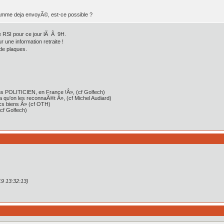
ramme deja envoyÃ©, est-ce possible ?
le RSI pour ce jour lÃ Ã 9H.
 une information retraite !
 de plaques.
iens POLITICIEN, en France !Â», (cf Golfech)
qu'on les reconnaÃ®t Â», (cf Michel Audiard)
cs biens Â» (cf OTH)
(cf Golfech)
19 13:32:13)