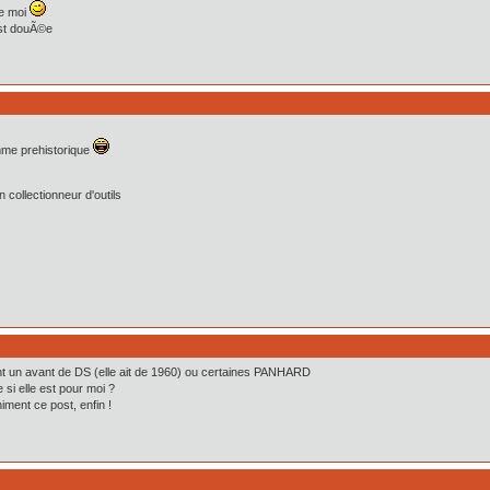
ue moi
 est douÃ©e
mme prehistorique
collectionneur d'outils
ent un avant de DS (elle ait de 1960) ou certaines PANHARD
si elle est pour moi ?
niment ce post, enfin !