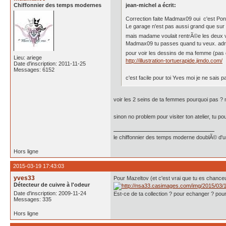
Chiffonnier des temps modernes
jean-michel a écrit:
Correction faite Madmax09 oui c'est Po
Le garage n'est pas aussi grand que sur 
mais madame voulait rentrÃ©e les deux voi
Madmax09 tu passes quand tu veux. ad
pour voir les dessins de ma femme (pas
Lieu: ariege
http://illustration-tortuerapide.jimdo.com/
Date d'inscription: 2011-11-25
Messages: 6152
c'est facile pour toi Yves moi je ne sais p
voir les 2 seins de ta femmes pourquoi pas ? 
sinon no problem pour visiter ton atelier, tu p
le chiffonnier des temps moderne doublÃ© d'un 
Hors ligne
2015-03-19 17:43:03
yves33
Pour Mazeltov (et c'est vrai que tu es chanceu
Détecteur de cuivre à l'odeur
Date d'inscription: 2009-11-24
Est-ce de ta collection ? pour echanger ? pour
Messages: 335
Hors ligne