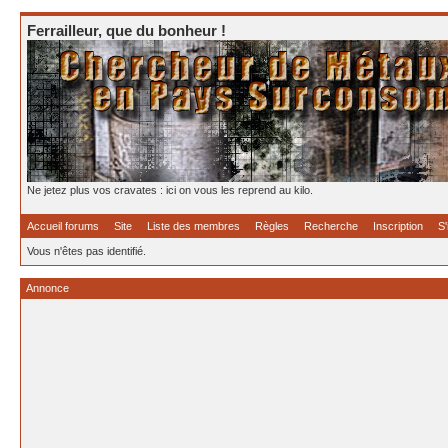
Ferrailleur, que du bonheur !
Ne jetez plus vos cravates : ici on vous les reprend au kilo.
Accueil forums
Site
Liste des membres
Règles
Recherche
Inscription
S'
Vous n'êtes pas identifié.
Annonce