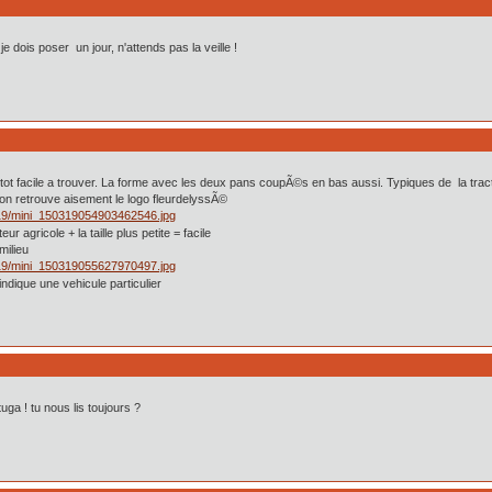
dois poser un jour, n'attends pas la veille !
utot facile a trouver. La forme avec les deux pans coupÃ©s en bas aussi. Typiques de la trac
l'on retrouve aisement le logo fleurdelyssÃ©
r agricole + la taille plus petite = facile
milieu
 indique une vehicule particulier
uga ! tu nous lis toujours ?