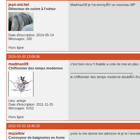
jean-michel
Madmax09 je t'ai envoyÃ© un nouveau MP
Détecteur de cuivre à l'odeur
Date d'inscription: 2014-05-14
Messages: 180
Hors ligne
2015-03-20 13:08:06
madmax09
c'est bon recu !! thabite a cote de moi en plus
Chiffonnier des temps modernes
le chiffonnier des temps moderne doublÃ© d'un 
Lieu: ariege
Date d'inscription: 2011-11-25
Messages: 6152
Hors ligne
2015-03-20 19:40:20
mazeltov
yves tu me donne ton adresse et je te l envoie
Convoyeur de baignoires en fonte