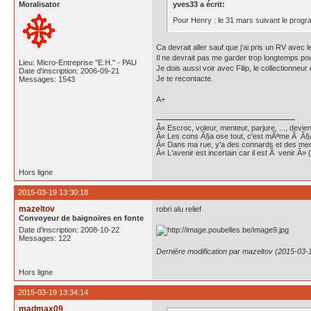
Moralisator
yves33 a écrit:
Pour Henry : le 31 mars suivant le prog
Ca devrait aller sauf que j'ai pris un RV avec 
Il ne devrait pas me garder trop longtemps pour
Lieu: Micro-Entreprise "E.H." - PAU
Je dois aussi voir avec Filip, le collectionneur
Date d'inscription: 2006-09-21
Je te recontacte.
Messages: 1543
A+
Â« Escroc, voleur, menteur, parjure, ..., dev
Â« Les cons Ã§a ose tout, c'est mÃªme Ã Ã§a 
Â« Dans ma rue, y'a des connards et des me
Â« L'avenir est incertain car il est Ã venir Â» 
Hors ligne
2015-03-19 13:30:18
mazeltov
robri alu relief
Convoyeur de baignoires en fonte
Date d'inscription: 2008-10-22
Messages: 122
Dernière modification par mazeltov (2015-03-
Hors ligne
2015-03-19 13:34:14
madmax09