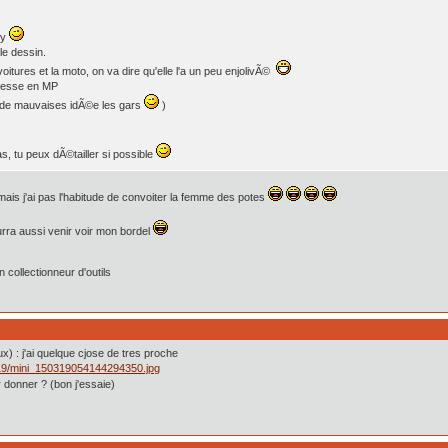
ny
le dessin.
tures et la moto, on va dire qu'elle l'a un peu enjolivÃ©
resse en MP
 de mauvaises idÃ©e les gars
)
as, tu peux dÃ©tailler si possible
mais j'ai pas l'habitude de convoiter la femme des potes
ourra aussi venir voir mon bordel
collectionneur d'outils
x) : j'ai quelque cjose de tres proche
 donner ? (bon j'essaie)