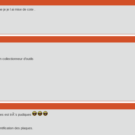
e je je l ai mise de cote .
collectionneur d'outils
es est trÃ¨s pudiques
ification des plaques.