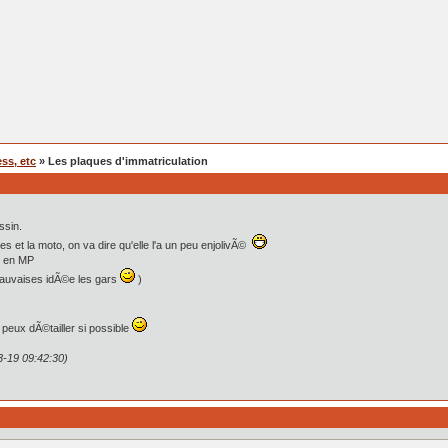
ss, etc
» Les plaques d'immatriculation
ssin.
 et la moto, on va dire qu'elle l'a un peu enjolivÃ©
e en MP
mauvaises idÃ©e les gars
)
u peux dÃ©tailler si possible
3-19 09:42:30)