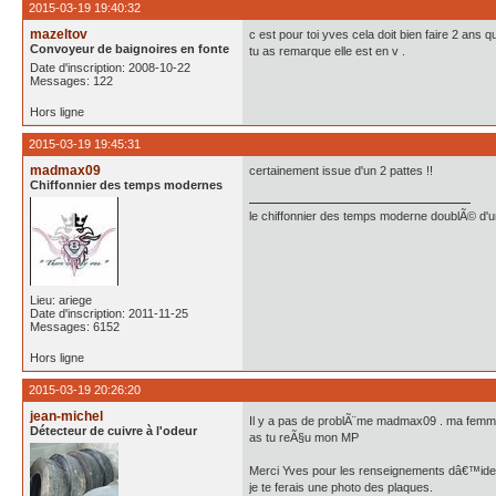
2015-03-19 19:40:32
mazeltov
c est pour toi yves cela doit bien faire 2 ans qu
Convoyeur de baignoires en fonte
tu as remarque elle est en v .
Date d'inscription: 2008-10-22
Messages: 122
Hors ligne
2015-03-19 19:45:31
madmax09
certainement issue d'un 2 pattes !!
Chiffonnier des temps modernes
le chiffonnier des temps moderne doublÃ© d'un 
Lieu: ariege
Date d'inscription: 2011-11-25
Messages: 6152
Hors ligne
2015-03-19 20:26:20
jean-michel
Il y a pas de problÃ¨me madmax09 . ma femm
Détecteur de cuivre à l'odeur
as tu reÃ§u mon MP
Merci Yves pour les renseignements dâ€™ident
je te ferais une photo des plaques.