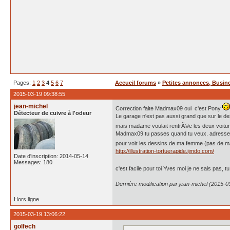
Pages:
1
2
3
4
5
6
7
Accueil forums
»
Petites annonces, Busine
2015-03-19 09:38:55
jean-michel
Correction faite Madmax09 oui c'est Pony
Détecteur de cuivre à l'odeur
Le garage n'est pas aussi grand que sur le de
mais madame voulait rentrÃ©e les deux voitures
Madmax09 tu passes quand tu veux. adress
pour voir les dessins de ma femme (pas de 
http://illustration-tortuerapide.jimdo.com/
Date d'inscription: 2014-05-14
Messages: 180
c'est facile pour toi Yves moi je ne sais pas, t
Dernière modification par jean-michel (2015-0
Hors ligne
2015-03-19 13:06:22
golfech