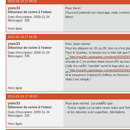
2015-03-19 17:44:03
yves33
Pour Henri
Détecteur de cuivre à l'odeur
D'accord j'attends ton message, mais comme je 
Date d'inscription: 2009-11-24
Merci
Messages: 335
Hors ligne
2015-03-19 17:56:35
yves33
Pour Jean-michel
Détecteur de cuivre à l'odeur
Pour les plaques en 32 ou 09, bon ca c'est pl
Date d'inscription: 2009-11-24
Pour le Quebec, le dessin est si bien fait que 
Messages: 335
ensuite le C en prefixe etant reservÃ© au tracteu
Celle d'a cotÃ© "semble" avoir le logo plus au 
et la sequence 3 lettres/3 chiffres ou l'inverse
Voila c'est simple !
Hors ligne
2015-03-19 17:58:53
yves33
Pour jean-michel.. j'ai oubliÃ© que :
Détecteur de cuivre à l'odeur
- Tortue rapide ca va faire rever notre ami Tort
Date d'inscription: 2009-11-24
- et les dessins sont superbes, felicitations
Messages: 335
Hors ligne