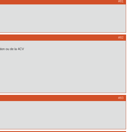
#81
#82
tion ou de la 4CV
#83