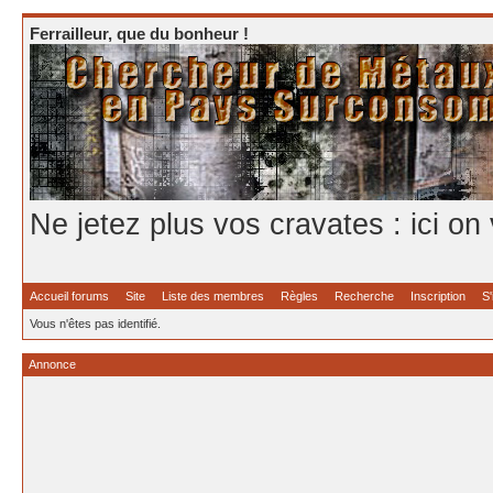
Ferrailleur, que du bonheur !
Ne jetez plus vos cravates : ici on
Accueil forums
Site
Liste des membres
Règles
Recherche
Inscription
S'
Vous n'êtes pas identifié.
Annonce