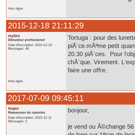
Hors ligne
2015-12-18 21:11:29
mytien
Tortuga : pour des lunett
Dénudeur professionel
piÃ¨ce.mÃªme petit quan
Date d'inscription: 2010-12-19
Messages: 46
20.30 piÃ¨ces. Pour l'ob
chÃ¨que. Virement. L'exp
faire une offre.
Hors ligne
2017-07-09 09:45:11
hogan
bonjour,
Ramasseur de canettes
Date d'inscription: 2015-12-11
Messages: 2
je vend ou Ã©change 56 
de long sur 18cm de la