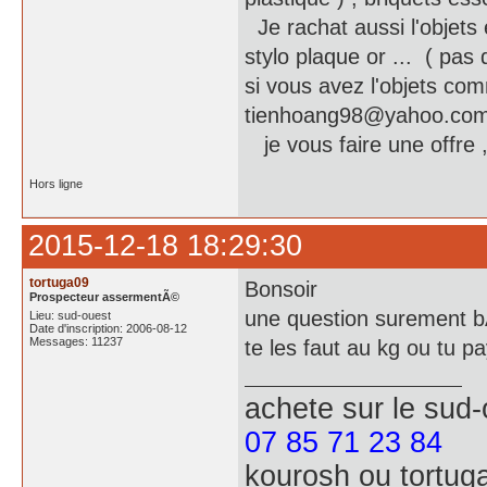
Je rachat aussi l'objets
stylo plaque or ... ( pas 
si vous avez l'objets 
tienhoang98@yahoo.co
je vous faire une offre ,
Hors ligne
2015-12-18 18:29:30
tortuga09
Bonsoir
Prospecteur assermentÃ©
une question surement bÃ
Lieu: sud-ouest
Date d'inscription: 2006-08-12
Messages: 11237
te les faut au kg ou tu pa
achete
sur le sud
07 85 71 23 84
kourosh ou tortug