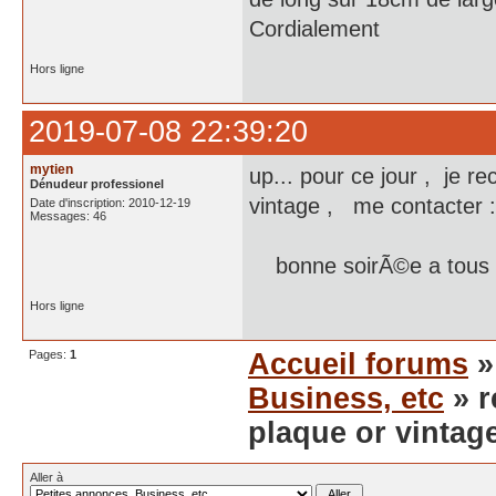
Cordialement
Hors ligne
2019-07-08 22:39:20
mytien
up... pour ce jour , je r
Dénudeur professionel
vintage , me contacte
Date d'inscription: 2010-12-19
Messages: 46
bonne soirÃ©e a tous
Hors ligne
Pages:
1
Accueil forums
Business, etc
» r
plaque or vintag
Aller à