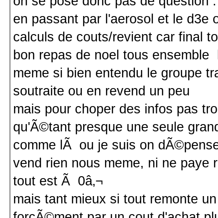
on se pose donc pas de question : 
en passant par l'aerosol et le d3e 
calculs de couts/revient car final t
bon repas de noel tous ensemble l
meme si bien entendu le groupe tr
soutraite ou en revend un peu
mais pour choper des infos pas tro
qu'Ã©tant presque une seule gran
comme lÃ ou je suis on dÃ©pense en
vend rien nous meme, ni ne paye 
tout est Ã 0â‚¬
mais tant mieux si tout remonte u
forcÃ©ment par un cout d'achat pl