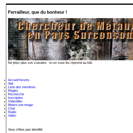
Ferrailleur, que du bonheur !
Ne jetez plus vos cravates : ici on vous les reprend au kilo.
Accueil forums
Site
Liste des membres
Règles
Recherche
Inscription
S'identifier
Mettre une image
Chat
Radio
Vidéo
Vous n'êtes pas identifié.