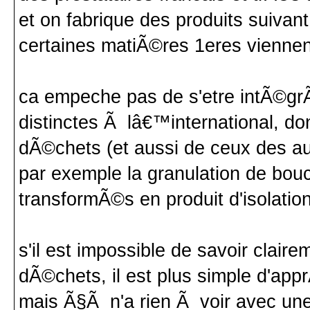
et on fabrique des produits suiva
certaines matiÃ©res 1eres viennen
ca empeche pas de s'etre intÃ©grÃ
distinctes Ã lâ€™international, don
dÃ©chets (et aussi de ceux des au
par exemple la granulation de bouc
transformÃ©s en produit d'isolatio
s'il est impossible de savoir clai
dÃ©chets, il est plus simple d'ap
mais Ã§Ã n'a rien Ã voir avec une 