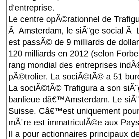
d'entreprise.
Le centre opÃ©rationnel de Trafigu
Ã Amsterdam, le siÃ¨ge social Ã L
est passÃ© de 9 milliards de dolla
120 milliards en 2012 (selon Forb
rang mondial des entreprises ind
pÃ©trolier. La sociÃ©tÃ© a 51 bu
La sociÃ©tÃ© Trafigura a son siÃ¨
banlieue dâ€™Amsterdam. Le siÃ¨
Suisse. Câ€™est uniquement pour 
mÃ¨re est immatriculÃ©e aux Pays
Il a pour actionnaires principau