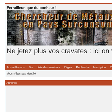
Ferrailleur, que du bonheur !
Ne jetez plus vos cravates : ici on
Accueil forums
Site
Liste des membres
Règles
Recherche
Inscription
S'
Vous n'êtes pas identifié.
Annonce