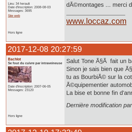
dÃ©montages ... merci de
Lieu: 34 herault
Date d'inscription: 2008-08-03
Messages: 3695
Site web
www.loccaz.com
Hors ligne
2017-12-08 20:27:59
Bachlot
Salut Tone Ã§Ã fait un ba
Se fout du cuivre par intraveineuse
Sinon je sais bien que Ã
tu as BourbiÃ© sur la co
Ã©quipementier automobile
Date d'inscription: 2007-06-05
Messages: 23120
La bise et bonne fin d'a
Dernière modification pa
Hors ligne