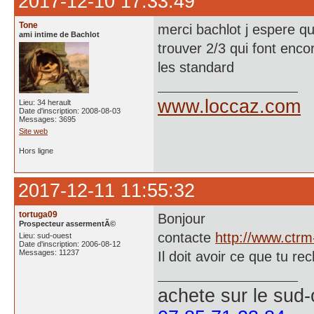
2017-12-10 17:33:49
Tone
merci bachlot j espere que
ami intime de Bachlot
trouver 2/3 qui font en
les standard
www.loccaz.com
Lieu: 34 herault
Date d'inscription: 2008-08-03
Messages: 3695
Site web
Hors ligne
2017-12-11 11:55:32
tortuga09
Bonjour
Prospecteur assermentÃ©
contacte
http://www.ctr
Lieu: sud-ouest
Date d'inscription: 2006-08-12
Messages: 11237
Il doit avoir ce que tu re
achete
sur le sud