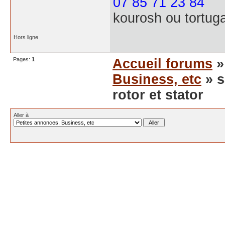
07 85 71 23 84
kourosh ou tortug
Hors ligne
Pages:
1
Accueil forums
Business, etc
» s
rotor et stator
Aller à