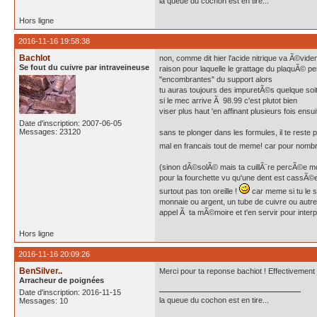
la queue du cochon est en tire...
Hors ligne
2016-11-16 19:58:38
Bachlot
non, comme dit hier l'acide nitrique va Ã©vi
Se fout du cuivre par intraveineuse
raison pour laquelle le grattage du plaquÃ© p
"encombrantes" du support alors
tu auras toujours des impuretÃ©s quelque soit
si le mec arrive Ã 98.99 c'est plutot bien
viser plus haut 'en affinant plusieurs fois ensu
Date d'inscription: 2007-06-05
Messages: 23120
sans te plonger dans les formules, il te reste
mal en francais tout de meme! car pour nombre
(sinon dÃ©solÃ© mais ta cuillÃ¨re percÃ©e moi
pour la fourchette vu qu'une dent est cassÃ©e,
surtout pas ton oreille !
car meme si tu le 
monnaie ou argent, un tube de cuivre ou autre
appel Ã ta mÃ©moire et t'en servir pour inter
Hors ligne
2016-11-16 20:09:26
BenSilver..
Merci pour ta reponse bachiot ! Effectivement 
Arracheur de poignées
Date d'inscription: 2016-11-15
la queue du cochon est en tire...
Messages: 10