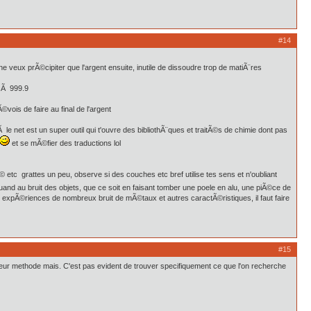
#14
veux prÃ©cipiter que l'argent ensuite, inutile de dissoudre trop de matiÃ¨res
t Ã 999.9
©vois de faire au final de l'argent
le net est un super outil qui t'ouvre des bibliothÃ¨ques et traitÃ©s de chimie dont pas
et se mÃ©fier des traductions lol
© etc grattes un peu, observe si des couches etc bref utilise tes sens et n'oubliant
d au bruit des objets, que ce soit en faisant tomber une poele en alu, une piÃ©ce de
u expÃ©riences de nombreux bruit de mÃ©taux et autres caractÃ©ristiques, il faut faire
#15
illeur methode mais. C'est pas evident de trouver specifiquement ce que l'on recherche