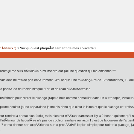
mÃ©taux :)
» Sur quoi est plaquÃ© l'argent de mes couverts ?
orum je me suis dÃ©cidÃ© a mi inscrire car j'ai une question qui me chiffonne ^^'
mais cela ne m'aide pas entiÃ¨rement.. J'ai acquis une mÃ©nagÃ¨re de 12 fourchettes, 12 cui
n et je possÃ¨de de l'acide nitrique 60% et de l'eau dÃ©minÃ©ralise.
thode pour retirer le placage (rape a bois comme conseiller dans un autre topic, visseuse av
une couleur jaune apparaisse je me dis donc que c'est le laiton et que le placage est retirÃ
our rendre la chose plus facile, mais bien sur n'Ã©tant carrossier il y a 2 bosse qui font qu'il
ntÃ©rieur de la cuillÃ¨re n'a pas de couleur similaire au laiton ! c'est de la couleur de l'argen
t ? et me donner son expÃ©rience sur le procÃ©dÃ© le plus simple pour retirer le placage, j'
.