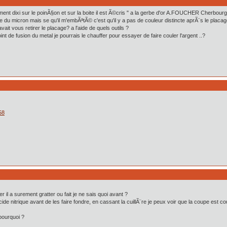
nt dixi sur le poinÃ§on et sur la boite il est Ã©cris " a la gerbe d'or A.FOUCHER Cherbourg" 
dre du micron mais se qu'il m'embÃªtÃ© c'est qu'il y a pas de couleur distincte aprÃ¨s le placag
t vous retirer le placage? a l'aide de quels outils ?
oint de fusion du metal je pourrais le chauffer pour essayer de faire couler l'argent ..?
58
r il a surement gratter ou fait je ne sais quoi avant ?
acide nitrique avant de les faire fondre, en cassant la cuillÃ¨re je peux voir que la coupe est 
pourquoi ?