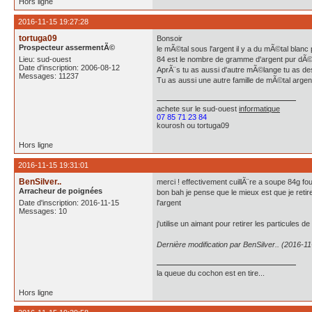
Hors ligne
2016-11-15 19:27:28
tortuga09
Bonsoir
Prospecteur assermentÃ©
le mÃ©tal sous l'argent il y a du mÃ©tal blan
Lieu: sud-ouest
84 est le nombre de gramme d'argent pur dÃ
Date d'inscription: 2006-08-12
AprÃ¨s tu as aussi d'autre mÃ©lange tu as 
Messages: 11237
Tu as aussi une autre famille de mÃ©tal argent
achete
sur le sud-ouest
informatique
07 85 71 23 84
kourosh ou tortuga09
Hors ligne
2016-11-15 19:31:01
BenSilver..
merci ! effectivement cuillÃ¨re a soupe 84g fo
Arracheur de poignées
bon bah je pense que le mieux est que je retir
Date d'inscription: 2016-11-15
l'argent
Messages: 10
j'utilise un aimant pour retirer les particules d
Dernière modification par BenSilver.. (2016-1
la queue du cochon est en tire...
Hors ligne