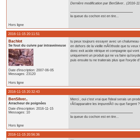
Dernière modification par BenSilver.. (2016-1
la queue du cochon est en tire...
Hors ligne
2016-11-15 20:11:51
Bachlot
tu peux toujours essayer avec un chalumeau et 
Se fout du cuivre par intraveineuse
en dehors de la vieille mÃ©thode que tu veux te
donc exit acide nitrique et compagnie qui vo
uniquement un produit qui ne va faire qu'oxyde
puis ensuite tu ne traiterais plus que l'oxyde 
Date d'inscription: 2007-06-05
Messages: 23120
Hors ligne
2016-11-15 20:32:43
BenSilver..
Merci , oui c'est vrai que l'ideal serais un pro
Arracheur de poignées
rÃ©apparaitre les impuretÃ© ou que l'argent 
Date d'inscription: 2016-11-15
Messages: 10
la queue du cochon est en tire...
Hors ligne
2016-11-15 20:56:36