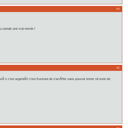
#4
u zamak une vrai merde !
#5
Ã¨s c'est argentÃ© c'est frustrant de s'arrÃªter sans pouvoir tester sil reste de