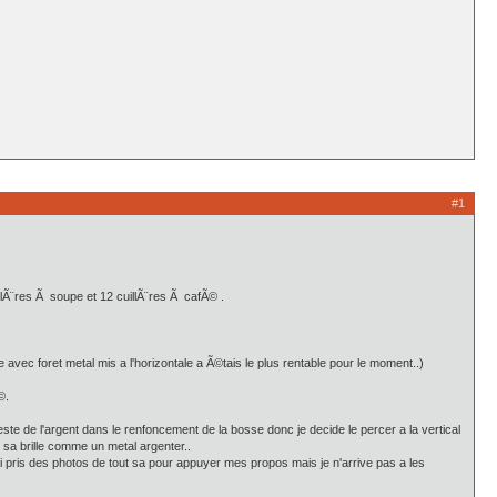
#1
llÃ¨res Ã soupe et 12 cuillÃ¨res Ã cafÃ© .
ec foret metal mis a l'horizontale a Ã©tais le plus rentable pour le moment..)
©.
 reste de l'argent dans le renfoncement de la bosse donc je decide le percer a la vertical
t sa brille comme un metal argenter..
ai pris des photos de tout sa pour appuyer mes propos mais je n'arrive pas a les