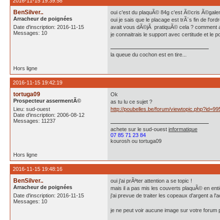
2016-11-15 19:39:58
BenSilver..
oui c'est du plaquÃ© 84g c'est Ã©cris Ã©galeme
Arracheur de poignées
oui je sais que le placage est trÃ¨s fin de l'or
Date d'inscription: 2016-11-15
avait vous dÃ©jÃ pratiquÃ© cela ? comment avai
Messages: 10
je connaitrais le support avec certitude et le p
la queue du cochon est en tire...
Hors ligne
2016-11-15 19:42:19
tortuga09
Ok
Prospecteur assermentÃ©
as tu lu ce sujet ?
Lieu: sud-ouest
http://poubelles.be/forum/viewtopic.php?id=99
Date d'inscription: 2006-08-12
Messages: 11237
achete
sur le sud-ouest
informatique
07 85 71 23 84
kourosh ou tortuga09
Hors ligne
2016-11-15 19:48:16
BenSilver..
oui j'ai prÃªter attention a se topic !
Arracheur de poignées
mais il a pas mis les couverts plaquÃ© en entie
Date d'inscription: 2016-11-15
j'ai prevue de traiter les copeaux d'argent a l'
Messages: 10
je ne peut voir aucune image sur votre forum 