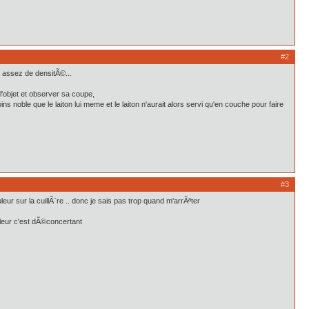
#2
me assez de densitÃ©...
 l'objet et observer sa coupe,
ns noble que le laiton lui meme et le laiton n'aurait alors servi qu'en couche pour faire
#3
r sur la cuillÃ¨re .. donc je sais pas trop quand m'arrÃªter
ouleur c'est dÃ©concertant