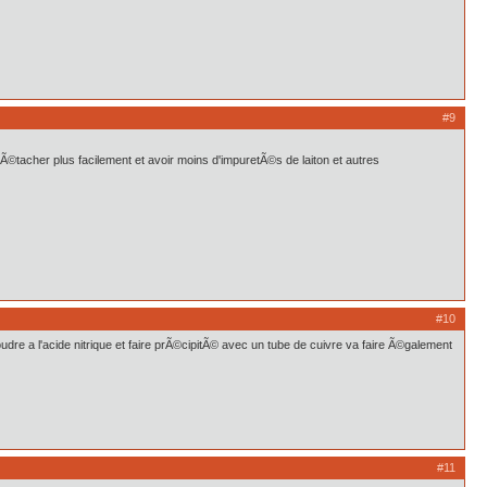
#9
 dÃ©tacher plus facilement et avoir moins d'impuretÃ©s de laiton et autres
#10
dissoudre a l'acide nitrique et faire prÃ©cipitÃ© avec un tube de cuivre va faire Ã©galement
#11