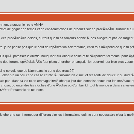
demment attaquer le reste AMHA
ermet de gagner en temps et en consommations de produits sur ce procÃ©dÃ©, surtout si tu ne 
 ces procÃ©dÃ©s acides, surtout que tu as toujours affaire Ã des alliages et pas de l'argen
ite, je ne pense pas que le cout de l'opÃ©ration soit rentable, enfin tout dÃ©pend ce que tu prÃ
 plus qu'Ã potasser la chimie, bouquiner sur chaque acide et te rÃ©pondre toi meme, pour Ã§Ã 
 des forums spÃ©cialisÃ©s faut plutot chercher en anglais, le reservoir est bien plus vaste
 je ne vois que du laiton dans le cone des trous??)
 observe un peu cette casse et tate lÃ , suivant ton visuel et ressenti, de douceur ou duretÃ
sais pas, dans ta vie tu as emmagasinÃ© chaque jour des connaissances sur les mÃ©taux quan
 chose, ou entendre les cloches d'une Ã©glise ou d'un bar lol tout le monde a dans sa vie e
prÃ©ter l'ensemble de tes sens.
je cherche sur internet sur different site les informations qui me sont necessaire c'est la me