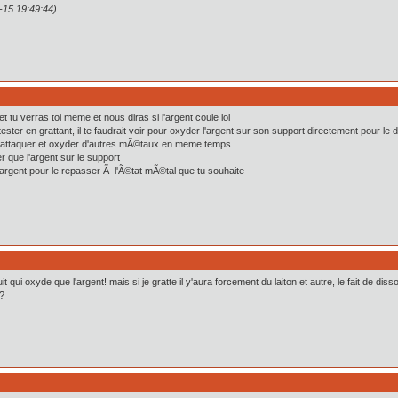
1-15 19:49:44)
tu verras toi meme et nous diras si l'argent coule lol
ster en grattant, il te faudrait voir pour oxyder l'argent sur son support directement pour le
nt attaquer et oxyder d'autres mÃ©taux en meme temps
r que l'argent sur le support
d'argent pour le repasser Ã l'Ã©tat mÃ©tal que tu souhaite
duit qui oxyde que l'argent! mais si je gratte il y'aura forcement du laiton et autre, le fait de 
??