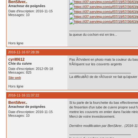
BenSilver..
Arracheur de poignées
Date d'inscription: 2016-11-15
Messages: 10
la queue du cochon est en tire...
Hors ligne
2016-11-16 07:28:39
cyril0612
Pas Ã©vident en photo mais la couleur du bas 
Chie du cuivre
frÃ©quent sur les couverts argents
Date d'inscription: 2012-05-18
Messages: 825
La difficultÃ© de de rÃ©ussir ne fait qu'ajout
Site web
Hors ligne
2016-11-16 11:37:22
BenSilver..
Si tu parle de la fourchette du bas effectiveme
Arracheur de poignées
de l'insertion d'un tube de cuivre propre seul
Date d'inscription: 2016-11-15
mettre les couverts en entier dans l'acide nitr
Messages: 10
Merci de votre investissement.
Dernière modification par BenSilver.. (2016-11