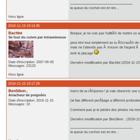
la queue du cochon est en tire...
Hors ligne
2016-11-15 19:14:35
Bachlot
Bonjour, je ne vois pas l'utilitÃ© de mettre un
Se fout du cuivre par intraveineuse
peut etre tout simplement as tu Ã©crasÃ© de l'a
mais ne t'attends pas Ã trouver de l'argent Ã l
tenir le placage
Date d'inscription: 2007-06-05
Dernière modification par Bachlot (2016-11-15
Messages: 23120
Hors ligne
2016-11-15 19:17:28
BenSilver..
merci de ta rÃ©ponse ! je vais observer une c
Arracheur de poignées
Date d'inscription: 2016-11-15
j'ai fais different perÃ§age a different profon
Messages: 10
Comment puis je te joindre des photos via me
Dernière modification par BenSilver.. (2016-1
la queue du cochon est en tire...