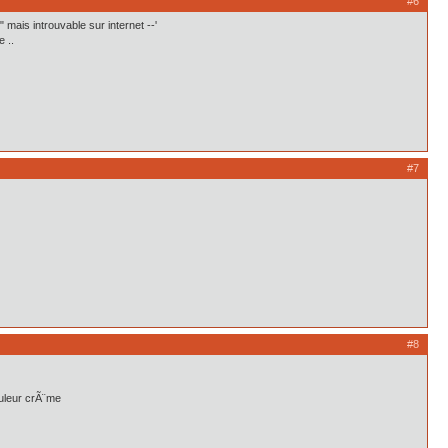
#6
mais introuvable sur internet --'
e ..
#7
#8
couleur crÃ¨me