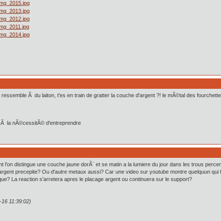
ressemble Ã du laiton, t'es en train de gratter la couche d'argent ?! le mÃ©tal des fourchet
er Ã la nÃ©cessitÃ© d'entreprendre
nt l'on distingue une couche jaune dorÃ¨ et se matin a la lumiere du jour dans les trous percer 
 l'argent precepite? Ou d'autre metaux aussi? Car une video sur youtube montre quelquun qui fai
ique? La reaction s'arretera apres le placage argent ou continuera sur le support?
-16 11:39:02)