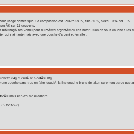
c pour usage domestique. Sa composition est : cuivre 59 %, zinc 30 %, nickel 10 %, fer 1 %.
©posÃ© sur 12 couverts.
des mÃ©nagÃ¨res vendu pour du mÃ©tal argentÃ© ou ces noter 0.008 en sous couche tu as d
er qui s'aimante mais avec une couche d'argent et ferraille .
urchette 84g et cuillÃ¨re a cafÃ© 18g,
e une couche sans trop en faire jusqu'Ã la fine couche brune de laiton surement parce que apr
e forÃ© mais rien d'autre ni adhere
1-15 19:32:02)