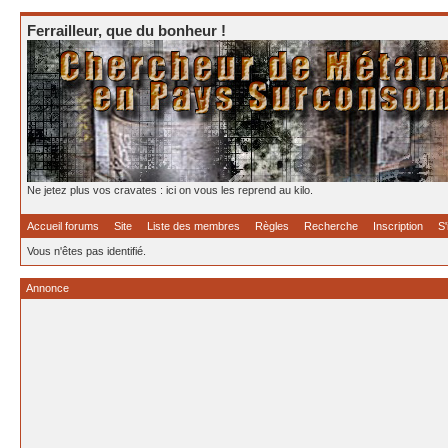
Ferrailleur, que du bonheur !
Ne jetez plus vos cravates : ici on vous les reprend au kilo.
Accueil forums
Site
Liste des membres
Règles
Recherche
Inscription
S'
Vous n'êtes pas identifié.
Annonce