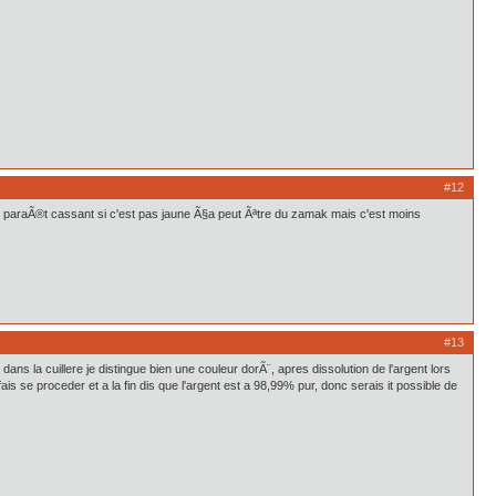
#12
te paraÃ®t cassant si c'est pas jaune Ã§a peut Ãªtre du zamak mais c'est moins
#13
dans la cuillere je distingue bien une couleur dorÃ¨, apres dissolution de l'argent lors
s se proceder et a la fin dis que l'argent est a 98,99% pur, donc serais it possible de