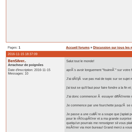
Pages:
1
Accueil forums
»
Discussion sur tous les 
2016-11-15 18:37:09
BenSilver..
Salut tout le monde!
Arracheur de poignées
Date d'inscription: 2016-11-15
aprÃ¨s avoir longuement "fouinnÃ¨" sur votre f
Messages: 10
J'ai dÃ©jÃ vue pas mal de topic sur se sujet 
j'ai tout se qu'il faut pour faire fondre a la fi
J'ai donc commencer Ã essayer diffÃ©rente mÃ©
Je commence par une fourchette jusqu'Ã se qu'
Je passe a une cuillÃ¨re a soupe que j'aplati p
pour le rÃ©cupÃ©rer et a ma grande surprise l'i
quelqu'un pourrais me renseigner sil vous plai
insÃ©rer via mon bureau! Grand merci a vous