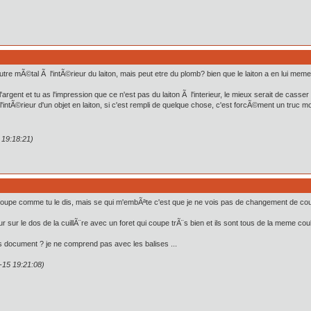
 autre mÃ©tal Ã l'intÃ©rieur du laiton, mais peut etre du plomb? bien que le laiton a en lui me
rgent et tu as l'impression que ce n'est pas du laiton Ã l'interieur, le mieux serait de casser
'intÃ©rieur d'un objet en laiton, si c'est rempli de quelque chose, c'est forcÃ©ment un truc moi
 19:18:21)
oupe comme tu le dis, mais se qui m'embÃªte c'est que je ne vois pas de changement de couleu
deur sur le dos de la cuillÃ¨re avec un foret qui coupe trÃ¨s bien et ils sont tous de la meme c
s document ? je ne comprend pas avec les balises ...
1-15 19:21:08)