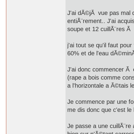
J'ai dÃ©jÃ vue pas mal d
entiÃ¨rement.. J'ai acqu
soupe et 12 cuillÃ¨res Ã
j'ai tout se qu'il faut pou
60% et de l'eau dÃ©minÃ
J'ai donc commencer Ã e
(rape a bois comme conse
a l'horizontale a Ã©tais 
Je commence par une fou
me dis donc que c'est le 
Je passe a une cuillÃ¨re 