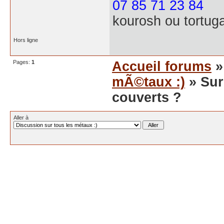
07 85 71 23 84
kourosh ou tortug
Hors ligne
Pages:
1
Accueil forums
mÃ©taux :)
» Sur
couverts ?
Aller à