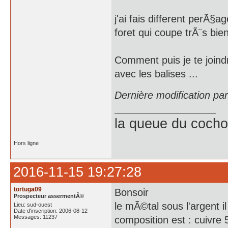
j'ai fais different perÃ§a
foret qui coupe trÃ¨s bie
Comment puis je te join
avec les balises ...
Dernière modification pa
la queue du cochon
Hors ligne
2016-11-15 19:27:28
tortuga09
Bonsoir
Prospecteur assermentÃ©
le mÃ©tal sous l'argent 
Lieu: sud-ouest
Date d'inscription: 2006-08-12
Messages: 11237
composition est : cuivre 