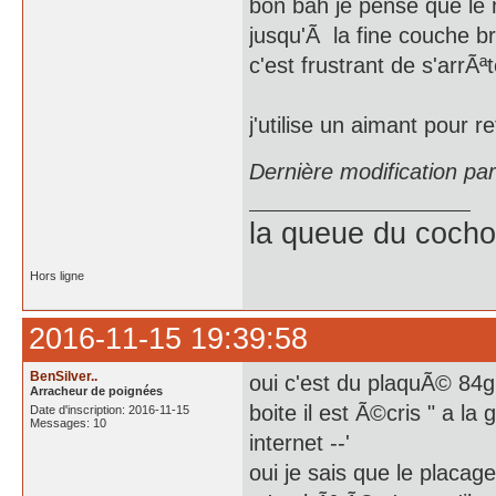
bon bah je pense que le 
jusqu'Ã la fine couche b
c'est frustrant de s'arrÃª
j'utilise un aimant pour r
Dernière modification pa
la queue du cochon
Hors ligne
2016-11-15 19:39:58
BenSilver..
oui c'est du plaquÃ© 84g
Arracheur de poignées
boite il est Ã©cris " a 
Date d'inscription: 2016-11-15
Messages: 10
internet --'
oui je sais que le placage