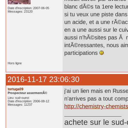
blanc dÃ©s ta 1ere lect
Date d'inscription: 2007-06-05
Messages: 23120
si tu veux une piste dans
un acide, et a une rÃ©act
en a une aussi sur le cui
aussi n'hÃ©sites pas Ã n
intÃ©ressantes, nous ai
participations
Hors ligne
2016-11-17 23:06:30
tortuga09
j'ai un lien mais en Russe
Prospecteur assermentÃ©
n'arrives pas a tout comp
Lieu: sud-ouest
Date d'inscription: 2006-08-12
Messages: 11237
http://chemistry-chemis
achete
sur le sud