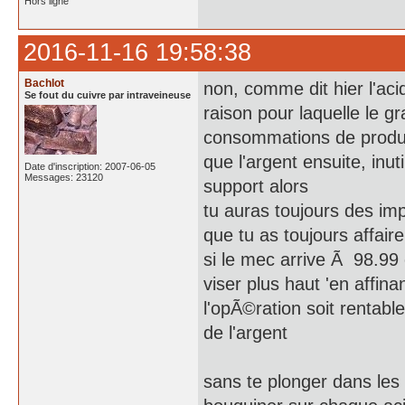
Hors ligne
2016-11-16 19:58:38
Bachlot
non, comme dit hier l'ac
Se fout du cuivre par intraveineuse
raison pour laquelle le 
consommations de produi
que l'argent ensuite, inu
Date d'inscription: 2007-06-05
Messages: 23120
support alors
tu auras toujours des i
que tu as toujours affair
si le mec arrive Ã 98.99 
viser plus haut 'en affina
l'opÃ©ration soit rentabl
de l'argent
sans te plonger dans les 