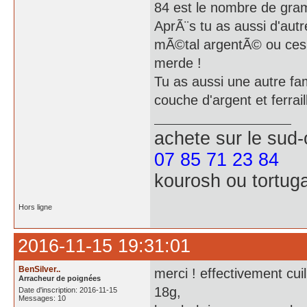
84 est le nombre de gra
AprÃ¨s tu as aussi d'au
mÃ©tal argentÃ© ou ces 
merde !
Tu as aussi une autre fa
couche d'argent et ferrail
achete
sur le sud
07 85 71 23 84
kourosh ou tortug
Hors ligne
2016-11-15 19:31:01
BenSilver..
merci ! effectivement cui
Arracheur de poignées
18g,
Date d'inscription: 2016-11-15
Messages: 10