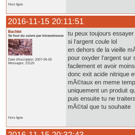
Hors ligne
2016-11-15 20:11:51
Bachlot
tu peux toujours essayer
Se fout du cuivre par intraveineuse
si l'argent coule lol
en dehors de la vieille mÃ
pour oxyder l'argent sur
Date d'inscription: 2007-06-05
Messages: 23120
facilement et avoir moins
donc exit acide nitrique 
mÃ©taux en meme temp
uniquement un produit qui
puis ensuite tu ne traite
mÃ©tal que tu souhaite
Hors ligne
2016-11-15 20:32:43