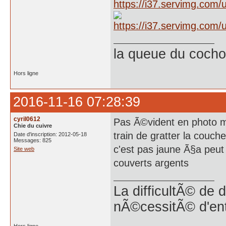
la queue du cochon
Hors ligne
2016-11-16 07:28:39
cyril0612
Pas Ã©vident en photo ma
Chie du cuivre
train de gratter la couch
Date d'inscription: 2012-05-18
Messages: 825
c'est pas jaune Ã§a peut
Site web
couverts argents
La difficultÃ© de 
nÃ©cessitÃ© d'en