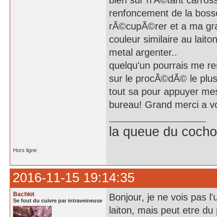
bien sur n'Ã©tant carrossi
renfoncement de la bosse 
rÃ©cupÃ©rer et a ma grand
couleur similaire au laito
metal argenter..
quelqu'un pourrais me re
sur le procÃ©dÃ© le plus 
tout sa pour appuyer mes
bureau! Grand merci a v
la queue du cochon
Hors ligne
2016-11-15 19:14:35
Bachlot
Bonjour, je ne vois pas l
Se fout du cuivre par intraveineuse
laiton, mais peut etre du