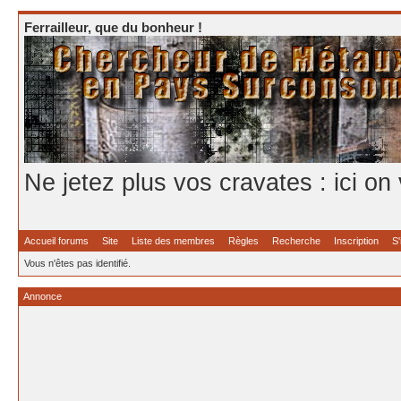
Ferrailleur, que du bonheur !
Ne jetez plus vos cravates : ici on
Accueil forums
Site
Liste des membres
Règles
Recherche
Inscription
S'
Vous n'êtes pas identifié.
Annonce