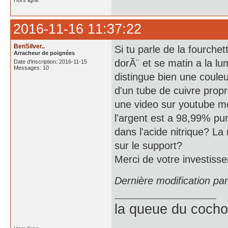
Hors ligne
2016-11-16 11:37:22
BenSilver..
Si tu parle de la fourche
Arracheur de poignées
dorÃ¨ et se matin a la lum
Date d'inscription: 2016-11-15
Messages: 10
distingue bien une couleur
d'un tube de cuivre prop
une video sur youtube mon
l'argent est a 98,99% pur
dans l'acide nitrique? La
sur le support?
Merci de votre investiss
Dernière modification pa
la queue du cochon