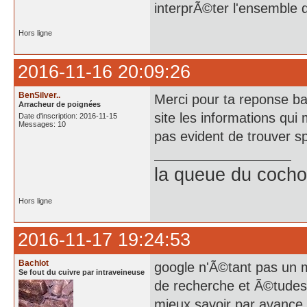
interprÃ©ter l'ensemble 
Hors ligne
2016-11-16 20:09:26
BenSilver..
Merci pour ta reponse bac
Arracheur de poignées
site les informations qui
Date d'inscription: 2016-11-15
Messages: 10
pas evident de trouver s
la queue du cochon
Hors ligne
2016-11-17 19:24:53
Bachlot
google n'Ã©tant pas un 
Se fout du cuivre par intraveineuse
de recherche et Ã©tudes
mieux savoir par avance 