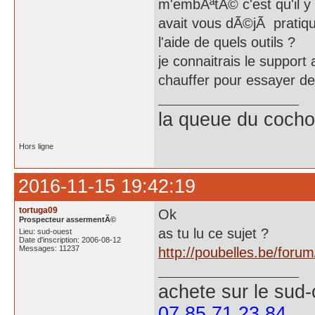
m'embÃªtÃ© c'est qu'il y 
avait vous dÃ©jÃ pratiqu
l'aide de quels outils ?
je connaitrais le support 
chauffer pour essayer de f
la queue du cochon
Hors ligne
2016-11-15 19:42:19
tortuga09
Ok
Prospecteur assermentÃ©
as tu lu ce sujet ?
Lieu: sud-ouest
Date d'inscription: 2006-08-12
Messages: 11237
http://poubelles.be/foru
achete
sur le sud
07 85 71 23 84