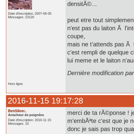
densitÃ©...
Date d'inscription: 2007-06-05
Messages: 23120
peut etre tout simplemen
n'est pas du laiton Ã l'in
coupe,
mais ne t'attends pas Ã tr
c'est rempli de quelque 
lui meme et le laiton n'au
Dernière modification pa
Hors ligne
2016-11-15 19:17:28
BenSilver..
merci de ta rÃ©ponse ! j
Arracheur de poignées
m'embÃªte c'est que je ne
Date d'inscription: 2016-11-15
Messages: 10
donc je sais pas trop qu