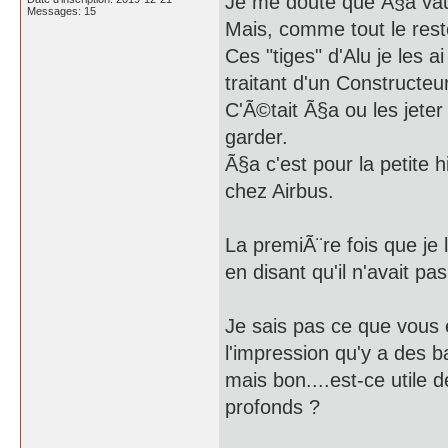
Je me doute que Ã§a vau
Messages: 15
Mais, comme tout le rest
Ces "tiges" d'Alu je les ai
traitant d'un Constructe
C'Ã©tait Ã§a ou les jete
garder.
Ã§a c'est pour la petite hi
chez Airbus.
La premiÃ¨re fois que je 
en disant qu'il n'avait p
Je sais pas ce que vous
l'impression qu'y a des b
mais bon....est-ce utile
profonds ?