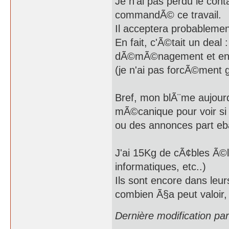
Je n'ai pas perdu le cont
commandÃ© ce travail.
Il acceptera probableme
En fait, c'Ã©tait un dea
dÃ©mÃ©nagement et en Ã
(je n'ai pas forcÃ©ment 
Bref, mon blÃ¨me aujourd'
mÃ©canique pour voir si 
ou des annonces part eb
J'ai 15Kg de cÃ¢bles Ã©le
informatiques, etc..)
Ils sont encore dans leu
combien Ã§a peut valoir
Dernière modification p