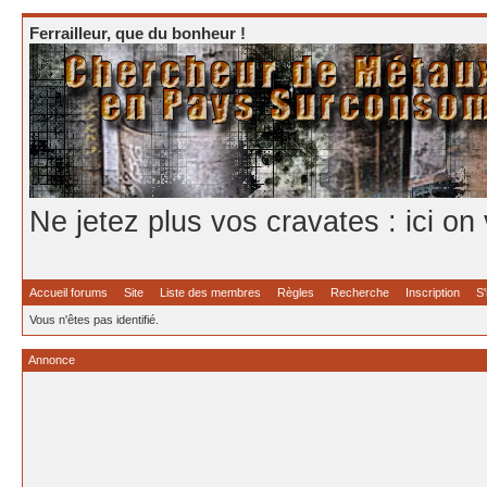
Ferrailleur, que du bonheur !
Ne jetez plus vos cravates : ici on
Accueil forums
Site
Liste des membres
Règles
Recherche
Inscription
S'
Vous n'êtes pas identifié.
Annonce