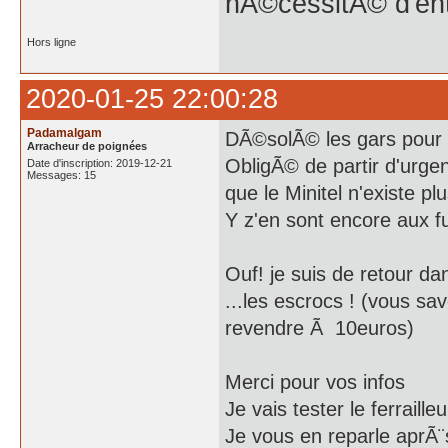
nÃ©cessitÃ© d'en
Hors ligne
2020-01-25 22:00:28
Padamalgam
DÃ©solÃ© les gars pour l
Arracheur de poignées
ObligÃ© de partir d'urge
Date d'inscription: 2019-12-21
Messages: 15
que le Minitel n'existe pl
Y z'en sont encore aux 
Ouf! je suis de retour dan
...les escrocs ! (vous s
revendre Ã 10euros)
Merci pour vos infos
Je vais tester le ferraille
Je vous en reparle aprÃ¨