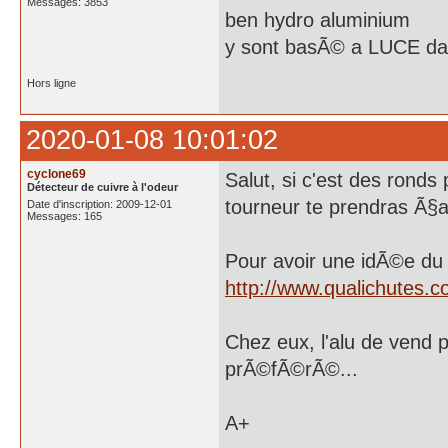
Messages: 3853
ben hydro aluminium
y sont basÃ© a LUCE da
Hors ligne
2020-01-08 10:01:02
cyclone69
Salut, si c'est des ronds p
Détecteur de cuivre à l'odeur
tourneur te prendras Ã§a p
Date d'inscription: 2009-12-01
Messages: 165
Pour avoir une idÃ©e du p
http://www.qualichutes.c
Chez eux, l'alu de vend p
prÃ©fÃ©rÃ©...
A+