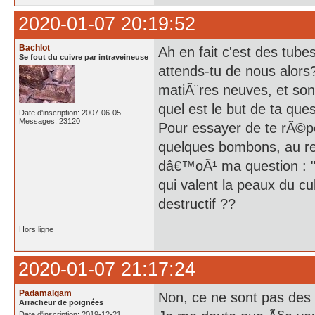
2020-01-07 20:19:52
Bachlot
Ah en fait c'est des tube
Se fout du cuivre par intraveineuse
attends-tu de nous alors
matiÃ¨res neuves, et sont
quel est le but de ta que
Date d'inscription: 2007-06-05
Messages: 23120
Pour essayer de te rÃ©po
quelques bombons, au re
dâ€™oÃ¹ ma question : "
qui valent la peaux du cu
destructif ??
Hors ligne
2020-01-07 21:17:24
Padamalgam
Non, ce ne sont pas des 
Arracheur de poignées
Date d'inscription: 2019-12-21