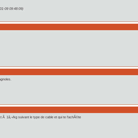
01-09 09:48:09)
agnoles.
ct Ã 1â‚¬/kg suivant le type de cable et qui te l'achÃ©te