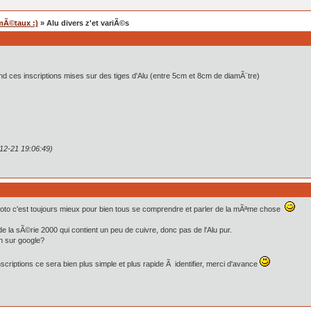
mÃ©taux :)
» Alu divers z'et variÃ©s
d ces inscriptions mises sur des tiges d'Alu (entre 5cm et 8cm de diamÃ¨tre)
12-21 19:06:49)
oto c'est toujours mieux pour bien tous se comprendre et parler de la mÃªme chose
u de la sÃ©rie 2000 qui contient un peu de cuivre, donc pas de l'Alu pur.
en sur google?
scriptions ce sera bien plus simple et plus rapide Ã identifier, merci d'avance