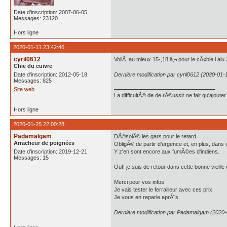
Date d'inscription: 2007-06-05
Messages: 23120
Hors ligne
2020-01-11 23:42:46
cyril0612
VoilÃ au mieux 15-,18 â‚¬ pour le cÃ¢ble l alu
Chie du cuivre
Date d'inscription: 2012-05-18
Dernière modification par cyril0612 (2020-01-
Messages: 825
Site web
La difficultÃ© de de rÃ©ussir ne fait qu'ajout
Hors ligne
2020-01-25 22:00:28
Padamalgam
DÃ©solÃ© les gars pour le retard.
Arracheur de poignées
ObligÃ© de partir d'urgence et, en plus, dans u
Date d'inscription: 2019-12-21
Y z'en sont encore aux fumÃ©es d'indiens.
Messages: 15
Ouf! je suis de retour dans cette bonne vieill
Merci pour vos infos
Je vais tester le ferrailleur avec ces prix.
Je vous en reparle aprÃ¨s.
Dernière modification par Padamalgam (2020-