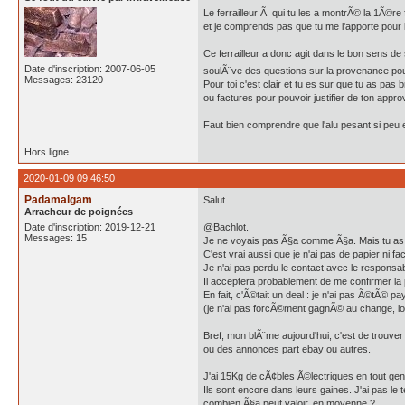
Le ferrailleur Ã qui tu les a montrÃ© la 1Ã©re
et je comprends pas que tu me l'apporte pour l
Ce ferrailleur a donc agit dans le bon sens de
Date d'inscription: 2007-06-05
soulÃ¨ve des questions sur la provenance po
Messages: 23120
Pour toi c'est clair et tu es sur que tu as pas
ou factures pour pouvoir justifier de ton app
Faut bien comprendre que l'alu pesant si peu e
Hors ligne
2020-01-09 09:46:50
Padamalgam
Salut
Arracheur de poignées
Date d'inscription: 2019-12-21
@Bachlot.
Messages: 15
Je ne voyais pas Ã§a comme Ã§a. Mais tu as ra
C'est vrai aussi que je n'ai pas de papier ni f
Je n'ai pas perdu le contact avec le responsa
Il acceptera probablement de me confirmer la
En fait, c'Ã©tait un deal : je n'ai pas Ã©t
(je n'ai pas forcÃ©ment gagnÃ© au change, loi
Bref, mon blÃ¨me aujourd'hui, c'est de trouve
ou des annonces part ebay ou autres.
J'ai 15Kg de cÃ¢bles Ã©lectriques en tout genre
Ils sont encore dans leurs gaines. J'ai pas l
combien Ã§a peut valoir, en moyenne ?