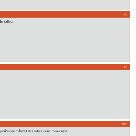
#8
errailleur.
#9
#10
 jurÃ© que c'Ã©tait des tubes donc mea-culpa.