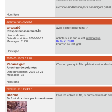
Dernière modification par Padamalgam (2020-
Hors ligne
2020-01-09 14:20:32
tortuga09
avec kel ferrailleur tu taf ?
Prospecteur assermentÃ©
Lieu: sud-ouest
achete
sur le sud-ouest
informatique
Date d'inscription: 2006-08-12
07 85 71 23 84
Messages: 11237
kourosh ou tortuga09
Hors ligne
2020-01-10 22:19:20
Padamalgam
C'est un gars qui rÃ©cupÃ©rait surtout des b
Arracheur de poignées
Date d'inscription: 2019-12-21
Messages: 15
Hors ligne
2020-01-11 11:24:47
Bachlot
Pour tes cables et fils, tu auras environ de 50
Se fout du cuivre par intraveineuse