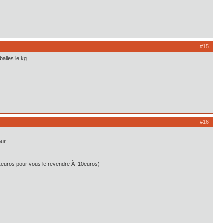
#15
balles le kg
#16
ur...
 Ã 1euros pour vous le revendre Ã 10euros)