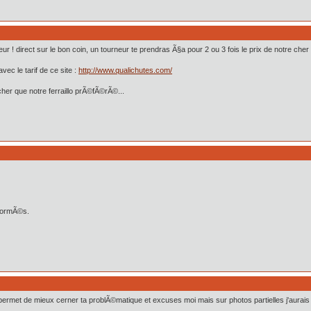
leur ! direct sur le bon coin, un tourneur te prendras Ã§a pour 2 ou 3 fois le prix de notre cher f
ec le tarif de ce site :
http://www.qualichutes.com/
cher que notre ferraillo prÃ©fÃ©rÃ©...
nformÃ©s.
met de mieux cerner ta problÃ©matique et excuses moi mais sur photos partielles j'aurais