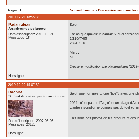
Pages:
1
Accueil forums
»
Discussion sur tous les 
2019-12-21 18:55:38
Padamalgam
Salut
Arracheur de poignées
Date d'inscription: 2019-12-21
Est-ce que quelqu'un saurait Ã quoi correspon
Messages: 15
2G18AT-85
2024T3-18
Merci.
a+
Dernière modification par Padamalgam (2019-
Hors ligne
2019-12-22 15:07:30
Bachlot
Salut, que nommes tu une "tige"? avec une ph
Se fout du cuivre par intraveineuse
2024 : c'est pas de l'Alu, c'est un alliage d'Al
L'autre inscription je connais pas du tout et ri
Fais nous des photos de tes produits et des in
Date d'inscription: 2007-06-05
Messages: 23120
Hors ligne