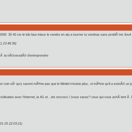
 2000 35 40 cts le kilo faut mieux le vendre en alu a tourner tu vendras sans problÃ¨me 3ou4 
11 23:48:36)
er Ã la nÃ©cessitÃ© d'entreprendre
n coin oÃ¹ qu'y savent mÃªme pas que le Minitel n'existe plus...ni mÃªme qu'il a existÃ© un jo
e civilisation avec l'Internet, la 4G et ...les escrocs ! (vous savez? ceux qui vous achÃ¨tent
01-25 22:03:21)