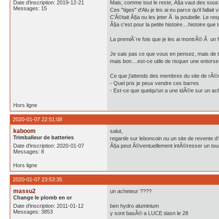
Date d'inscription: 2019-12-21
Mais, comme tout le reste, Ã§a vaut des sous
Messages: 15
Ces "tiges" d'Alu je les ai eu parce qu'il falla
C'Ã©tait Ã§a ou les jeter Ã la poubelle. Le r
Ã§a c'est pour la petite histoire....histoire que 
La premiÃ¨re fois que je les ai montrÃ© Ã un fe
Je sais pas ce que vous en pensez, mais de te
mais bon....est-ce utile de risquer une entor
Ce que j'attends des membres du site de rÃ
- Quel prix je peux vendre ces barres
- Est-ce que quelqu'un a une idÃ©e sur un ac
Hors ligne
2020-01-07 22:51:08
kaboom
salut,
Trimballeur de batteries
regarde sur leboncoin ou un site de revente d
Date d'inscription: 2020-01-07
Ã§a peut Ã©ventuellement intÃ©resser un tourne
Messages: 8
Hors ligne
2020-01-07 23:53:35
massu2
un acheteur ????
Change le plomb en or
Date d'inscription: 2011-01-12
ben hydro aluminium
Messages: 3853
y sont basÃ© a LUCE dasn le 28