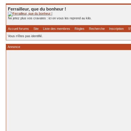
Ferrailleur, que du bonheur !
Ne jetez plus vos cravates : ici on vous les reprend au kilo.
Accueil forums
Site
Liste des membres
Règles
Recherche
Inscription
S'
Vous n'êtes pas identifié.
Annonce