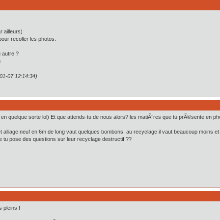
 ailleurs)
pour recoller les photos.
 autre ?
01-07 12:14:34)
s en quelque sorte lol) Et que attends-tu de nous alors? les matiÃ¨res que tu prÃ©sente en p
t alliage neuf en 6m de long vaut quelques bombons, au recyclage il vaut beaucoup moins e
e tu pose des questions sur leur recyclage destructif ??
 pleins !