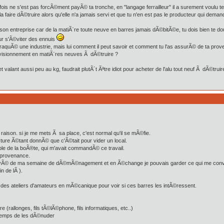
 fois ne s'est pas forcÃ©ment payÃ© ta tronche, en "langage ferrailleur" il a surement voulu t
a faire dÃ©truire alors qu'elle n'a jamais servi et que tu n'en est pas le producteur qui dema
 son entreprise car de la matiÃ¨re toute neuve en barres jamais dÃ©bitÃ©e, tu dois bien te d
ur s'Ã©viter des ennuis
 braquÃ© une industrie, mais lui comment il peut savoir et comment tu l'as assurÃ© de ta prove
rovisionnement en matiÃ¨res neuves Ã dÃ©truire ?
t valant aussi peu au kg, faudrait plutÃ´t Ãªtre idiot pour acheter de l'alu tout neuf Ã dÃ©tr
ison. si je me mets Ã sa place, c'est normal qu'il se mÃ©fie.
acture Ã©tant donnÃ© que c'Ã©tait pour vider un local.
ble de la boÃ®te, qui m'avait commandÃ© ce travail.
 provenance.
Ã© payÃ© de ma semaine de dÃ©mÃ©nagement et en Ã©change je pouvais garder ce qui me conv
n de lÃ ).
r des ateliers d'amateurs en mÃ©canique pour voir si ces barres les intÃ©ressent.
 (rallonges, fils tÃ©lÃ©phone, fils informatiques, etc..)
e temps de les dÃ©nuder