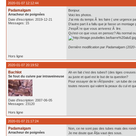
2020-01-07 12:12:44
Padamalgam
Bonjour.
Arracheur de poignées
Voici les photos.
Date d'inscription: 2019-12-21
J'ai mis du temps Ã les faire ( une urgence par
Messages: 15
D'autre part il a fallu que je fasse un montage 
J'espÃ¨re que vous arriverez Ã lire.
Qu'est-ce que vous en pensez? Alu normal ou
Dernière modification par Padamalgam (2020-
Hors ligne
2020-01-07 20:19:52
Bachlot
Ah en fait c'est des tubes!! (des tiges creuse
Se fout du cuivre par intraveineuse
au juste et quel est le but de ta question?
Pour essayer de te rÃ©pondre : un tube de ce
toutes neuves qui valent la peaux du cul et qu
Date d'inscription: 2007-06-05
Messages: 23120
Hors ligne
2020-01-07 21:17:24
Padamalgam
Non, ce ne sont pas des tubes mais des ronds
Arracheur de poignées
Je me doute que Ã§a vaut des sous.