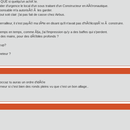
 QUE si quelqu'un achÃ¨te.
it vider d'urgence le local d'un sous traitant d'un Constructeur en AÃ©ronautique.
esponsable m'a autorisÃ© Ã les garder.
tout soit clair: j'ai pas fait de casse chez Airbus.
rrailleur, il s'est payÃ© ma tÃªte en disant qu'il n'avait pas d'hÃ©licoptÃ¨re Ã construire.
mps en temps, comme Ã§a, j'ai l'impression qu'y a des baffes qui s'perdent.
se des mains, pour des dÃ©biles profonds ?
©cup?
heteur ?
'occaz tu auras un ordre d'idÃ©e
ur si c'est bien des ronds pleins vu que c'est un bon alliage..