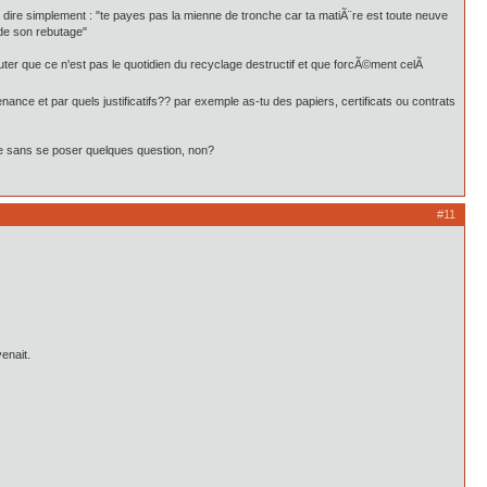
e dire simplement : "te payes pas la mienne de tronche car ta matiÃ¨re est toute neuve
nde son rebutage"
outer que ce n'est pas le quotidien du recyclage destructif et que forcÃ©ment celÃ
nance et par quels justificatifs?? par exemple as-tu des papiers, certificats ou contrats
uire sans se poser quelques question, non?
#11
enait.