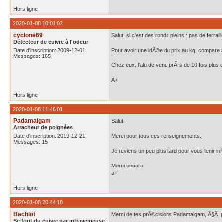
Hors ligne
2020-01-08 10:01:02
cyclone69
Salut, si c'est des ronds pleins : pas de ferrail
Détecteur de cuivre à l'odeur
Date d'inscription: 2009-12-01
Pour avoir une idÃ©e du prix au kg, compare av
Messages: 165
Chez eux, l'alu de vend prÃ¨s de 10 fois plus 
A+
Hors ligne
2020-01-08 11:46:01
Padamalgam
Salut
Arracheur de poignées
Date d'inscription: 2019-12-21
Merci pour tous ces renseignements.
Messages: 15
Je reviens un peu plus tard pour vous tenir i
Merci encore
a+
Hors ligne
2020-01-08 20:44:18
Bachlot
Merci de tes prÃ©cisions Padamalgam, Ã§Ã per
Se fout du cuivre par intraveineuse