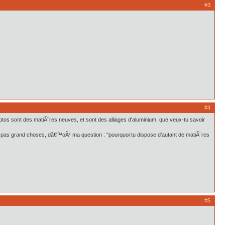
#3
#4
hotos sont des matiÃ¨res neuves, et sont des alliages d'aluminium, que veux-tu savoir
t pas grand choses, dâ€™oÃ¹ ma question : "pourquoi tu dispose d'autant de matiÃ¨res
#5